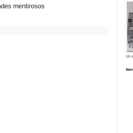
ndes mentirosos
Un 
Matr