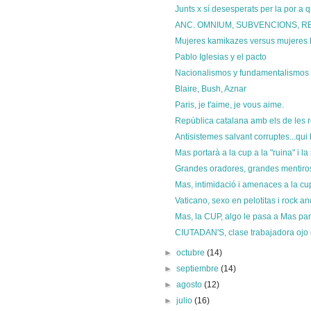
Junts x sí desesperats per la por a q
ANC. OMNIUM, SUBVENCIONS, RET
Mujeres kamikazes versus mujeres k
Pablo Iglesias y el pacto
Nacionalismos y fundamentalismos rel
Blaire, Bush, Aznar
Paris, je t'aime, je vous aime.
República catalana amb els de les ret
Antisistemes salvant corruptes...qui 
Mas portarà a la cup a la "ruina" i la
Grandes oradores, grandes mentiro
Mas, intimidació i amenaces a la cup
Vaticano, sexo en pelotitas i rock and
Mas, la CUP, algo le pasa a Mas para
CIUTADAN'S, clase trabajadora ojo co
►
octubre
(14)
►
septiembre
(14)
►
agosto
(12)
►
julio
(16)