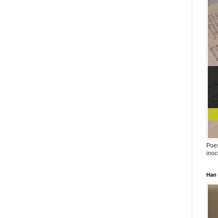
Poes
inoc
Han 