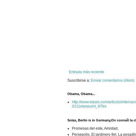
Entrada más reciente
Suscribirse a:
Enviar comentarios (Atom)
Obama, Obama...
http://www.elpais.com/articulo/intern
0211elpepuint_9/Tes
Solas, Berlin is in Germany,On connaît la
Promesas del este, Amistad,
Persepolis, El jardinero fiel, La pesa