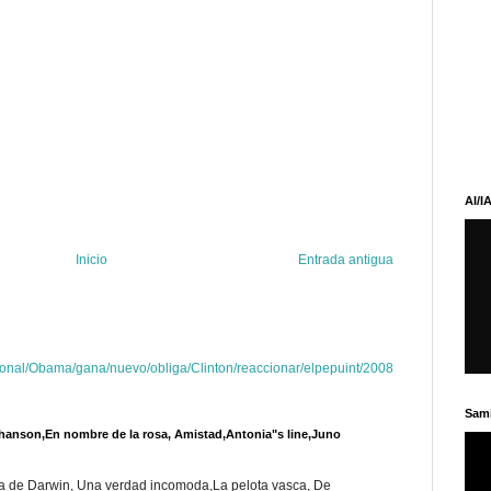
AI/I
Inicio
Entrada antigua
acional/Obama/gana/nuevo/obliga/Clinton/reaccionar/elpepuint/2008
Sam
 chanson,En nombre de la rosa, Amistad,Antonia"s line,Juno
dila de Darwin, Una verdad incomoda,La pelota vasca, De