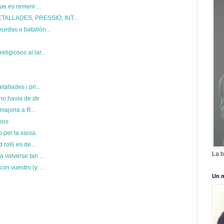
ue es remeni ...
ALLADES, PRESSIÓ, INT...
urdas o batallón...
igiosos al lar...
allades i pri...
ho havia de dir
 majoria a R...
sos
 per la xarxa.
 roll( es de...
La b
 volverse tan ...
n vuestro (y ...
Un m