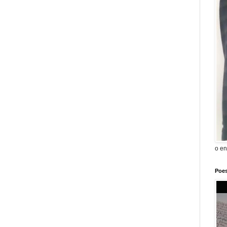
o en
Poes