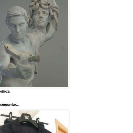
elleza
anuscrito...