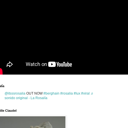
lía
@itsssrosalia
OUT NOW
#berghain
#rosalia
#lux
#viral
♬
sonido original - La Rosalía
lle Claudel