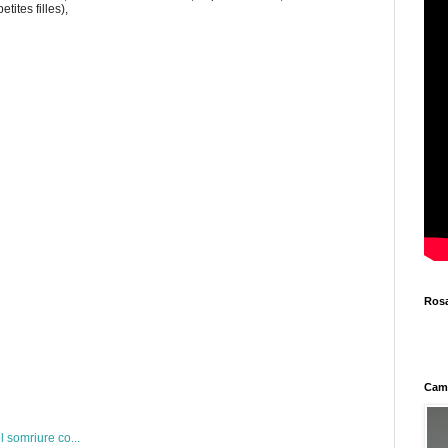
ites filles),
Rosa
Cami
l somriure co...