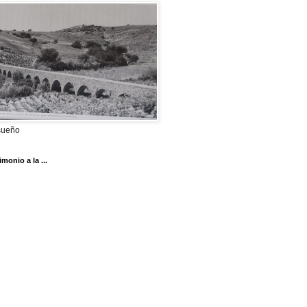
sueño
imonio a la ...